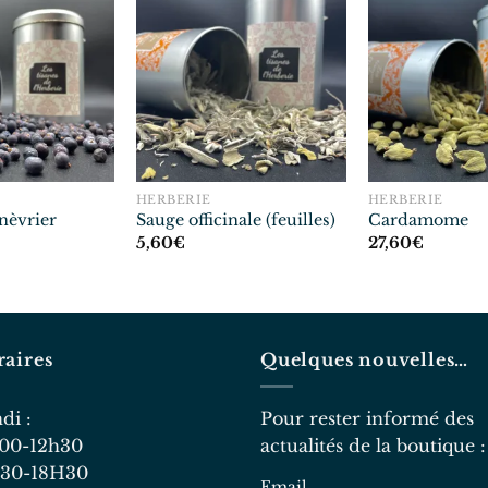
HERBERIE
HERBERIE
nèvrier
Sauge officinale (feuilles)
Cardamome
5,60
€
27,60
€
aires
Quelques nouvelles…
Lundi :
Pour rester informé des
0h00-12h30
actualités de la boutique :
30-18H30
Email