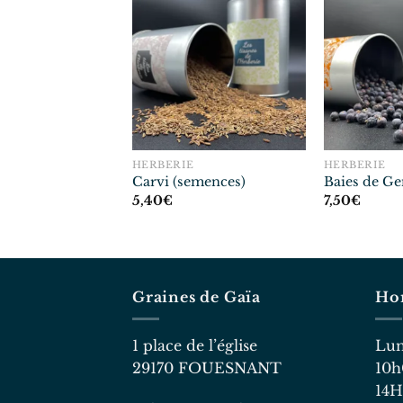
E
HERBERIE
HERBERIE
uilles)
Carvi (semences)
Baies de Ge
5,40
€
7,50
€
Graines de Gaïa
Hor
1 place de l’église
29170 FOUESNANT
1
14H