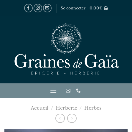
Passer
Se connecter
0,00
€
au
contenu
Accueil
/
Herberie
/
Herbes