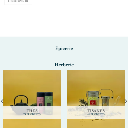
DÉCOUVRIR
Épicerie
Herberie
THÉS
TISANES
75 PRODUITS
41 PRODUITS