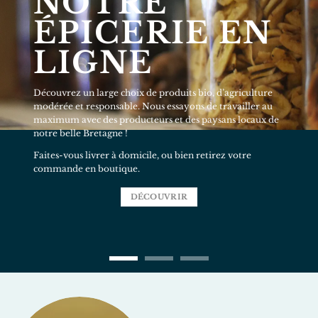
HERBERIE
EN LIGNE
Découvrez différentes façon de prendre soin de vous
grâce aux plantes.
Nos tisanes sont faites maison, nos cosmétiques sont
fabriquées en Bretagne par des paysans(es) herboristes.
Nous sélectionnons nos herbes avec soin, afin de vous
offrir le meilleur de nos plantes libérées. Nous sommes
également en partenariat avec la maison L’Autre Thé,
ainsi que les cosmétiques du Dr.Hauschka, reconnus
pour leur qualité.
DÉCOUVRIR