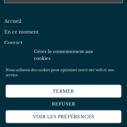
Accueil
En ce moment
Contact
Gérer le consentement aux
Mentions légales
cookies
Politique de confidentialité
Nous utilisons des cookies pour optimiser notre site web et nos
Politique de cookies
service.
FERMER
Copyright 2026 ©
Graines de Gaïa
REFUSER
ACCUEIL
EN CE MOMENT
CONTACT
MENTIONS LÉGALES
POLITIQUE DE CONFIDENTIALITÉ
VOIR LES PRÉFÉRENCES
POLITIQUE DE COOKIES
Un site réalisé par
Solène Le Grand