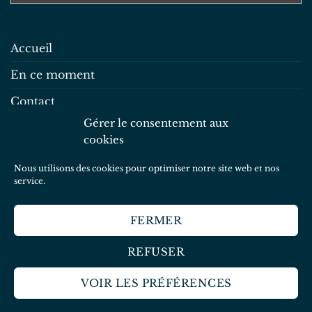
Accueil
En ce moment
Contact
Gérer le consentement aux
Mentions légales
cookies
Politique de confidentialité
Nous utilisons des cookies pour optimiser notre site web et nos
Politique de cookies
service.
FERMER
Copyright 2026 ©
Graines de Gaïa
REFUSER
ACCUEIL
EN CE MOMENT
CONTACT
MENTIONS LÉGALES
POLITIQUE DE CONFIDENTIALITÉ
VOIR LES PRÉFÉRENCES
POLITIQUE DE COOKIES
Un site réalisé par
Solène Le Grand