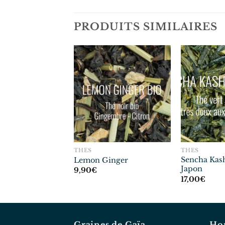
PRODUITS SIMILAIRES
THÉS
THÉS
Sencha Kas
mon
Lemon Ginger
Japon
9,90
€
17,00
€
Graines de Gaïa
Hor