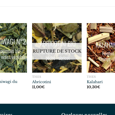
RUPTURE DE STOCK
THÉS
THÉS
hiwagi du
Abricotini
Kalahari
11,00
€
10,30
€
aires
Quelques nouvelles…