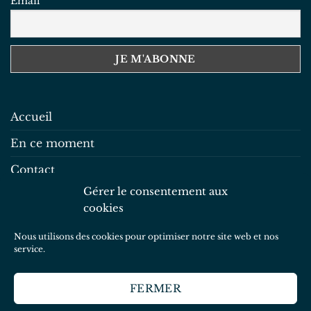
Email
Accueil
En ce moment
Contact
Gérer le consentement aux
Mentions légales
cookies
Politique de confidentialité
Nous utilisons des cookies pour optimiser notre site web et nos
Politique de cookies
service.
FERMER
Copyright 2026 ©
Graines de Gaïa