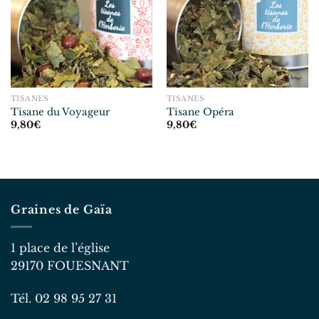
TISANES
TISANES
Tisane du Voyageur
Tisane Opéra
9,80
€
9,80
€
Graines de Gaïa
1 place de l’église
29170 FOUESNANT
Tél. 02 98 95 27 31